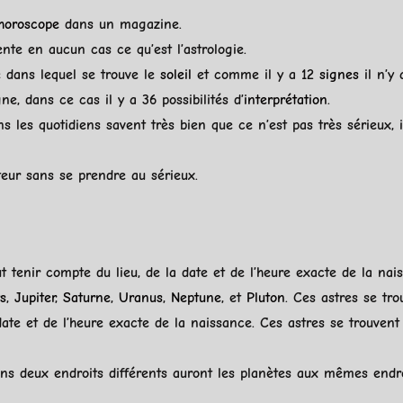
horoscope
dans un magazine.
te en aucun cas ce qu’est l’astrologie.
e dans lequel se trouve le
soleil
et comme il y a 12
signes
il n’y 
ne, dans ce cas il y a 36 possibilités d’
interprétation
.
 les quotidiens savent très bien que ce n’est pas très sérieux, i
és.
teur sans se prendre au sérieux.
aut tenir compte du lieu, de la date et de l’heure exacte de la n
s
,
Jupiter
,
Saturne
,
Uranus
,
Neptune
, et
Pluton
. Ces astres se tr
 date et de l’heure exacte de la naissance. Ces astres se trouve
s deux endroits différents auront les planètes aux mêmes endr