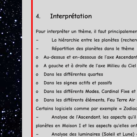
4.
Interprétation
Pour interpréter un thème, il faut principaleme
– La hiérarchie entre les planètes (recherche
– Répartition des planètes dans le thème
o Au-dessus et en-dessous de l’axe
Ascendan
o A gauche et à droite de l’axe Milieu du Cie
o Dans les différentes quartes
o Dans les
signes
actifs et passifs
o Dans les différents
Modes
,
Cardinal
Fixe
et 
o Dans les différents
éléments
,
Feu
Terre
Air
Certains logiciels comme par exemple « Zodiac
– Analyse de l’
Ascendant
, les
aspects
qu’il
planètes en Maison I et les
aspects
qu’elles ont
– Analyse des
luminaires
(
Soleil
et
Lune
)