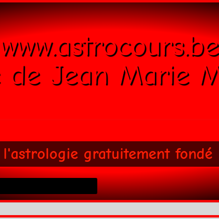
www.astrocours.be
e de Jean Marie M
 l'astrologie gratuitement fondé