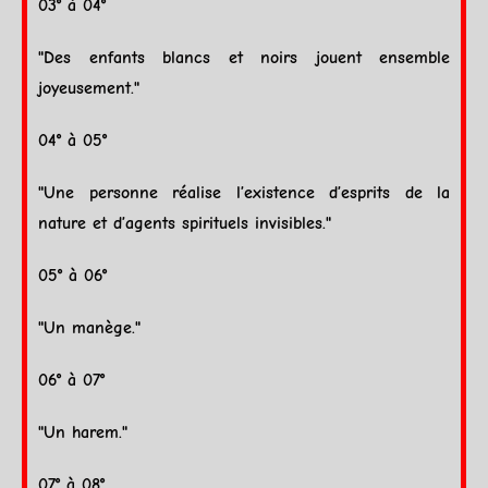
03° à 04°
"Des enfants blancs et noirs jouent ensemble
joyeusement."
04° à 05°
"Une personne réalise l’existence d’esprits de la
nature et d’agents spirituels invisibles."
05° à 06°
"Un manège."
06° à 07°
"Un harem."
07° à 08°