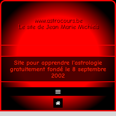
www.astrocours.be
Le site de Jean Marie Michiels
Site pour apprendre l'astrologie
gratuitement fondé le 8 septembre
2002