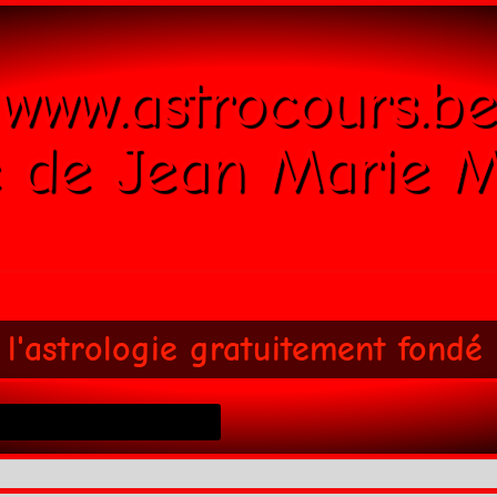
www.astrocours.be
e de Jean Marie M
 l'astrologie gratuitement fondé