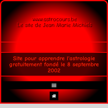
www.astrocours.be
Le site de Jean Marie Michiels
Site pour apprendre l'astrologie
gratuitement fondé le 8 septembre
2002