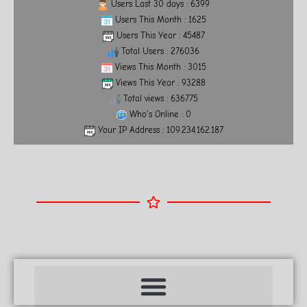
Users Last 30 days : 6399
Users This Month : 1625
Users This Year : 45487
Total Users : 276036
Views This Month : 3015
Views This Year : 93288
Total views : 636775
Who's Online : 0
Your IP Address : 109.234.162.187