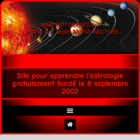
www.astrocours.be
Le site de Jean Marie Michiels
Site pour apprendre l'astrologie
gratuitement fondé le 8 septembre
2002