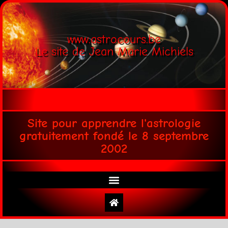
www.astrocours.be
Le site de Jean Marie Michiels
Site pour apprendre l'astrologie
gratuitement fondé le 8 septembre
2002