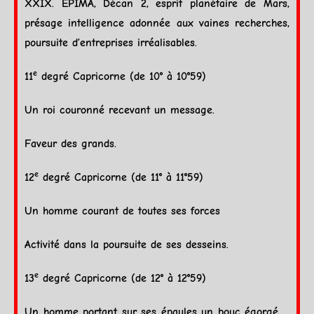
XXIX. EPIMA,
Décan
2, esprit planétaire de
Mars
,
présage intelligence adonnée aux vaines recherches,
poursuite d’entreprises irréalisables.
e
11
degré
Capricorne
(de 10° à 10°59)
Un roi couronné recevant un message.
Faveur des grands.
e
12
degré
Capricorne
(de 11° à 11°59)
Un homme courant de toutes ses forces
Activité dans la poursuite de ses desseins.
e
13
degré
Capricorne
(de 12° à 12°59)
Un homme portant sur ses épaules un bouc égorgé.