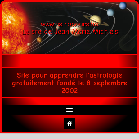
www.astrocours.be
Le site de Jean Marie Michiels
Site pour apprendre l'astrologie
gratuitement fondé le 8 septembre
2002