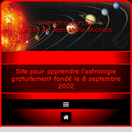
www.astrocours.be
Le site de Jean Marie Michiels
Site pour apprendre l'astrologie
gratuitement fondé le 8 septembre
2002