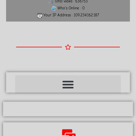
Total views : 636753
Who's Online : 0
Your IP Address : 109.234.162.187