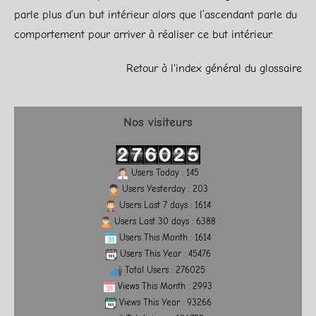
parle plus d’un but intérieur alors que l’ascendant parle du
comportement pour arriver à réaliser ce but intérieur.
Retour à l'index général du glossaire
Nos visiteurs
Users Today : 145
Users Yesterday : 203
Users Last 7 days : 1614
Users Last 30 days : 6388
Users This Month : 1614
Users This Year : 45476
Total Users : 276025
Views This Month : 2993
Views This Year : 93266