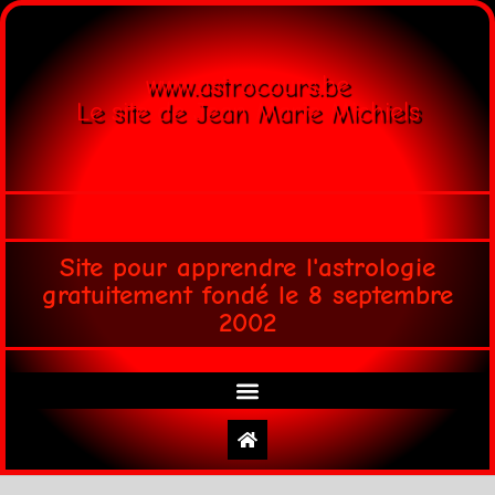
www.astrocours.be
Le site de Jean Marie Michiels
Site pour apprendre l'astrologie
gratuitement fondé le 8 septembre
2002