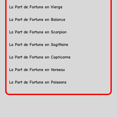
La
Part de Fortune
en
Vierge
La
Part de Fortune
en
Balance
La
Part de Fortune
en
Scorpion
La
Part de Fortune
en
Sagittaire
La
Part de Fortune
en
Capricorne
La
Part de Fortune
en
Verseau
La
Part de Fortune
en
Poissons