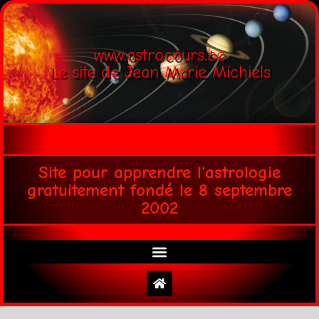
www.astrocours.be
Le site de Jean Marie Michiels
Site pour apprendre l'astrologie
gratuitement fondé le 8 septembre
2002