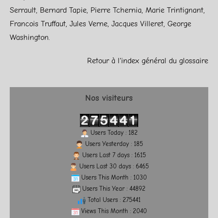
Serrault, Bernard Tapie, Pierre Tchernia, Marie Trintignant,
Francois Truffaut, Jules Verne, Jacques Villeret, George
Washington.
Retour à l'index général du glossaire
Nos visiteurs
Users Today : 182
Users Yesterday : 185
Users Last 7 days : 1615
Users Last 30 days : 6465
Users This Month : 1030
Users This Year : 44892
Total Users : 275441
Views This Month : 2040