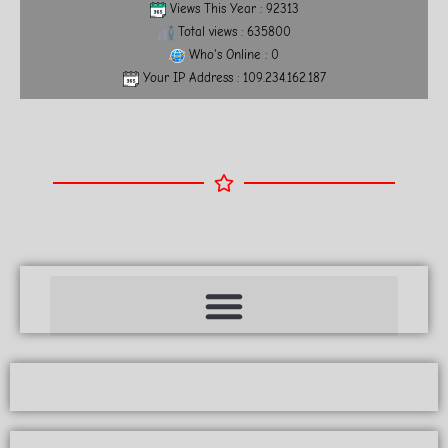
Views This Year : 92313
Total views : 635800
Who's Online : 0
Your IP Address : 109.234.162.187