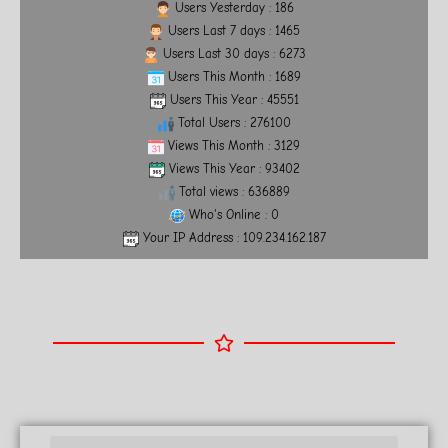
Users Yesterday : 186
Users Last 7 days : 1465
Users Last 30 days : 6273
Users This Month : 1689
Users This Year : 45551
Total Users : 276100
Views This Month : 3129
Views This Year : 93402
Total views : 636889
Who's Online : 0
Your IP Address : 109.234.162.187