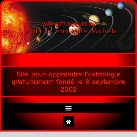
www.astrocours.be
Le site de Jean Marie Michiels
Site pour apprendre l'astrologie
gratuitement fondé le 8 septembre
2002