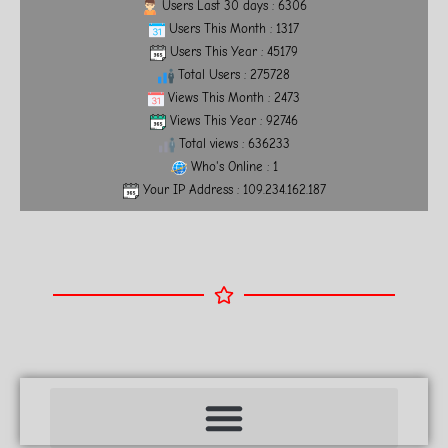
Users Last 30 days : 6306
Users This Month : 1317
Users This Year : 45179
Total Users : 275728
Views This Month : 2473
Views This Year : 92746
Total views : 636233
Who's Online : 1
Your IP Address : 109.234.162.187