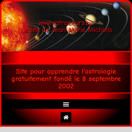
www.astrocours.be
Le site de Jean Marie Michiels
Site pour apprendre l'astrologie
gratuitement fondé le 8 septembre
2002