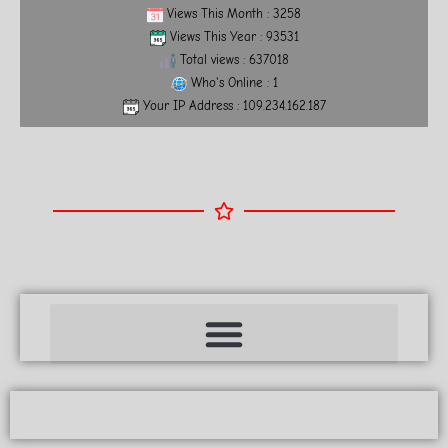
Views This Month : 3258
Views This Year : 93531
Total views : 637018
Who's Online : 1
Your IP Address : 109.234.162.187