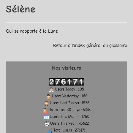
Sélène
Qui se rapporte à la Lune
Retour à l'index général du glossaire
Nos visiteurs
Users Today : 105
Users Yesterday : 186
Users Last 7 days : 1536
Users Last 30 days : 6344
Users This Month : 1760
Users This Year : 45622
Total Users : 276171