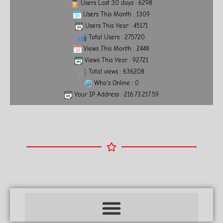
Users Last 30 days : 6298
Users This Month : 1309
Users This Year : 45171
Total Users : 275720
Views This Month : 2448
Views This Year : 92721
Total views : 636208
Who's Online : 0
Your IP Address : 216.73.217.59