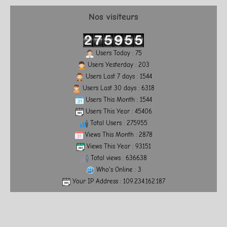
Nos visiteurs
Users Today : 75
Users Yesterday : 203
Users Last 7 days : 1544
Users Last 30 days : 6318
Users This Month : 1544
Users This Year : 45406
Total Users : 275955
Views This Month : 2878
Views This Year : 93151
Total views : 636638
Who's Online : 3
Your IP Address : 109.234.162.187