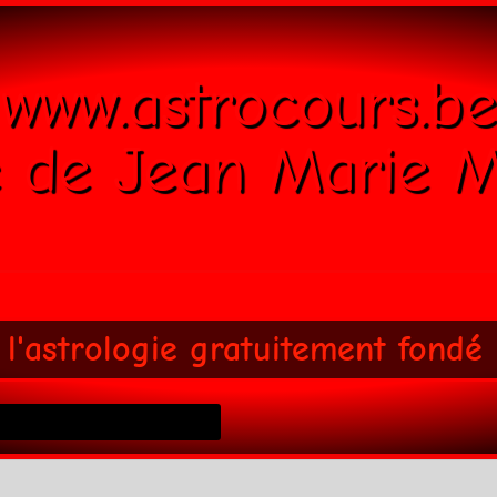
www.astrocours.be
e de Jean Marie M
 l'astrologie gratuitement fondé