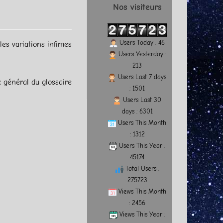
Nos visiteurs
Users Today : 46
les variations infimes
Users Yesterday :
213
Users Last 7 days
x général du glossaire
: 1501
Users Last 30
days : 6301
Users This Month
: 1312
Users This Year :
45174
Total Users :
275723
Views This Month
: 2456
Views This Year :