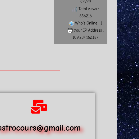
92729
Total views :
636216
Who's Online : 1
Your IP Address :
109.234.162.187
astrocours@gmail.com