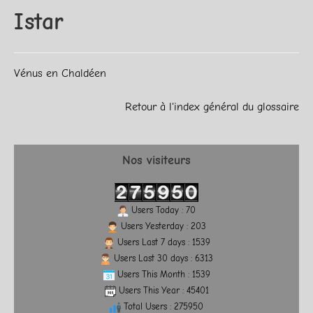
Istar
Vénus en Chaldéen
Retour à l'index général du glossaire
Nos visiteurs
Users Today : 70
Users Yesterday : 203
Users Last 7 days : 1539
Users Last 30 days : 6313
Users This Month : 1539
Users This Year : 45401
Total Users : 275950