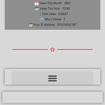
Views This Month : 2867
Views This Year : 93140
Total views : 636627
Who's Online : 7
Your IP Address : 109.234.162.187