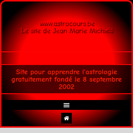
www.astrocours.be
Le site de Jean Marie Michiels
Site pour apprendre l'astrologie
gratuitement fondé le 8 septembre
2002