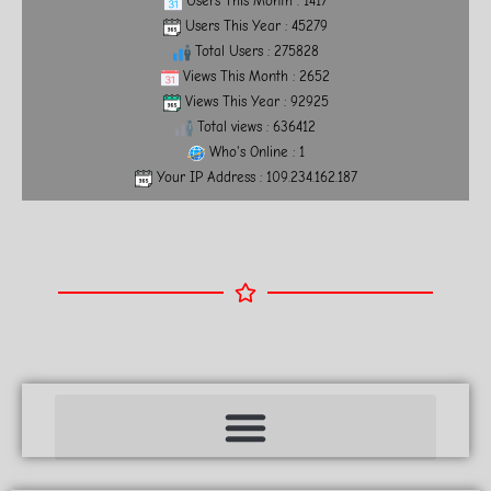
Users This Month : 1417
Users This Year : 45279
Total Users : 275828
Views This Month : 2652
Views This Year : 92925
Total views : 636412
Who's Online : 1
Your IP Address : 109.234.162.187