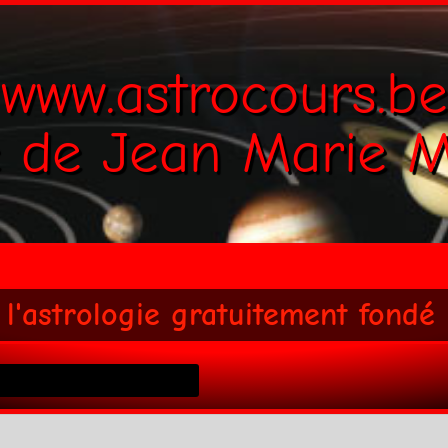
www.astrocours.be
e de Jean Marie M
 l'astrologie gratuitement fondé