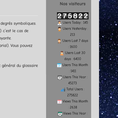
Nos visiteurs
Users Today : 145
e degrés symboliques.
Users Yesterday :
 c’est le cas de
213
oyante.
Users Last 7 days
rial). Vous pouvez
: 1600
Users Last 30
days : 6400
Users This Month
x général du glossaire
: 1411
Users This Year :
45273
Total Users :
275822
Views This Month
: 2638
Views This Year :