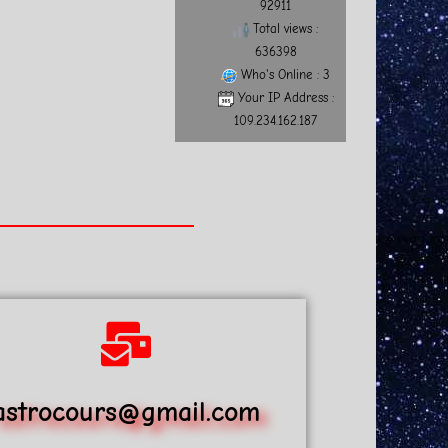
92911
Total views :
636398
Who's Online : 3
Your IP Address :
109.234.162.187
astrocours@gmail.com