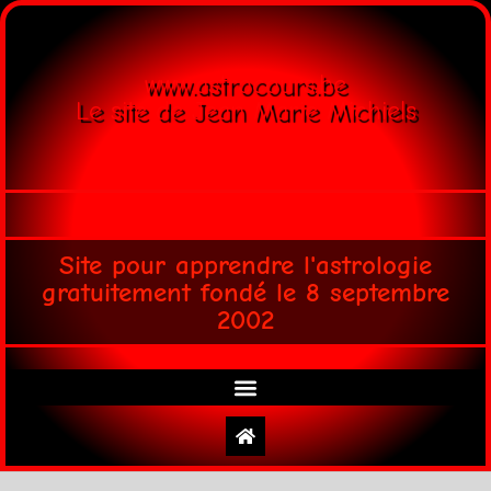
www.astrocours.be
Le site de Jean Marie Michiels
Site pour apprendre l'astrologie
gratuitement fondé le 8 septembre
2002